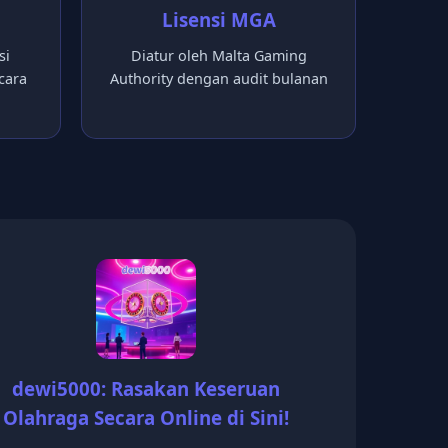
Lisensi MGA
si
Diatur oleh Malta Gaming
cara
Authority dengan audit bulanan
dewi5000: Rasakan Keseruan
Olahraga Secara Online di Sini!