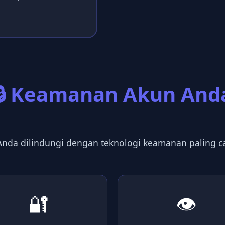
🔒 Keamanan Akun And
Anda dilindungi dengan teknologi keamanan paling c
🔐
👁️