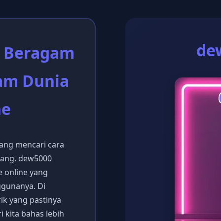
dew
n Beragam
am Dunia
ne
yang mencari cara
nang. dew5000
e online yang
gunanya. Di
ik yang pastinya
kita bahas lebih