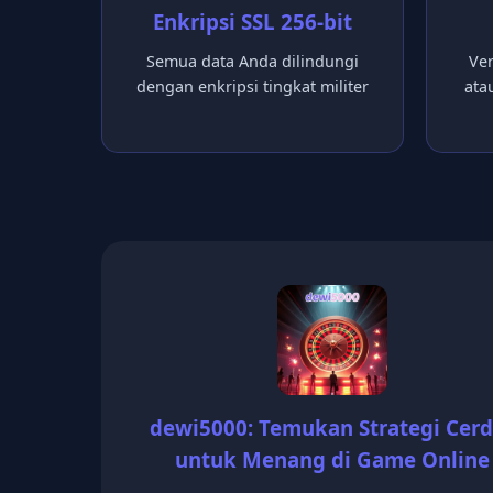
Enkripsi SSL 256-bit
Semua data Anda dilindungi
Ver
dengan enkripsi tingkat militer
ata
dewi5000: Temukan Strategi Cerd
untuk Menang di Game Online