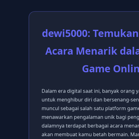
dewi5000: Temuka
Acara Menarik dal
Game Onli
Dalam era digital saat ini, banyak orang 
untuk menghibur diri dan bersenang-se
muncul sebagai salah satu platform gam
menawarkan pengalaman unik bagi peng
dalamnya terdapat berbagai acara menar
akan membuat kamu betah bermain. Mari 