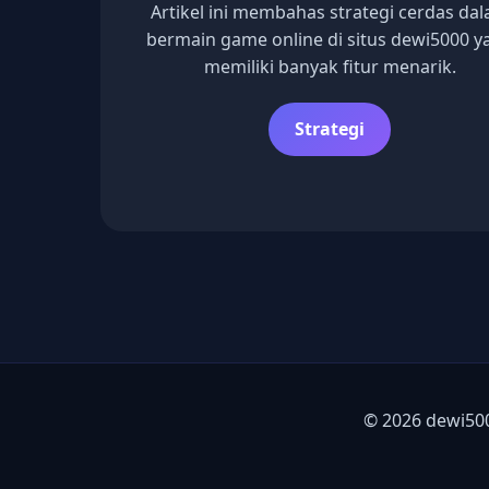
Artikel ini membahas strategi cerdas da
bermain game online di situs dewi5000 y
memiliki banyak fitur menarik.
Strategi
© 2026 dewi500