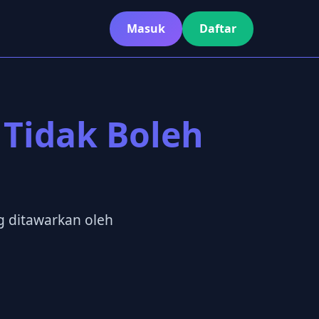
Masuk
Daftar
 Tidak Boleh
g ditawarkan oleh