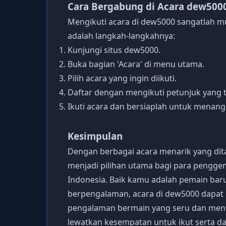
Cara Bergabung di Acara dew500
Mengikuti acara di dew5000 sangatlah m
adalah langkah-langkahnya:
Kunjungi situs dew5000.
Buka bagian 'Acara' di menu utama.
Pilih acara yang ingin diikuti.
Daftar dengan mengikuti petunjuk yang t
Ikuti acara dan bersiaplah untuk menang
Kesimpulan
Dengan berbagai acara menarik yang di
menjadi pilihan utama bagi para pengge
Indonesia. Baik kamu adalah pemain bar
berpengalaman, acara di dew5000 dapa
pengalaman bermain yang seru dan men
lewatkan kesempatan untuk ikut serta d